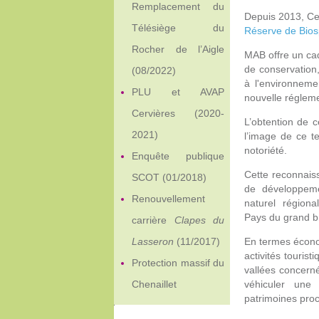
Remplacement du
Depuis 2013, Ce
Télésiège du
Réserve de Bios
Rocher de l’Aigle
MAB offre un cad
de conservation,
(08/2022)
à l'environneme
PLU et AVAP
nouvelle régleme
Cervières (2020-
L’obtention de c
2021)
l’image de ce te
notoriété.
Enquête publique
Cette reconnaiss
SCOT (01/2018)
de développeme
Renouvellement
naturel régio
Pays du grand b
carrière
Clapes du
Lasseron
(11/2017)
En termes écono
activités touris
Protection massif du
vallées concern
Chenaillet
véhiculer une
patrimoines proc