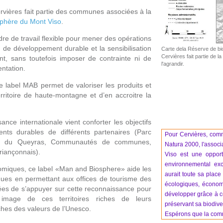
rvières fait partie des communes associées à la
phère du Mont Viso
.
re de travail flexible pour mener des opérations
 de développement durable et la sensibilisation
Carte dela Réserve de b
Cervières fait partie de la
nt, sans toutefois imposer de contrainte ni de
l'agrandir.
ntation.
e label MAB permet de valoriser les produits et
rritoire de haute-montagne et d’en accroitre la
ance internationale vient conforter les objectifs
nts durables de différents partenaires (Parc
Pour Cervières, comm
nal du Queyras, Communautés de communes,
Natura 2000, l'assoc
riançonnais).
Viso est une opport
environnemental exc
miques, ce label «Man and Biosphere» aide les
aurait toute sa place
tiques en permettant aux offices de tourisme des
écologiques, économi
ées de s’appuyer sur cette reconnaissance pour
développer grâce à c
 image de ces territoires riches de leurs
préservant sa biodiver
hes des valeurs de l’Unesco.
Espérons que la commu