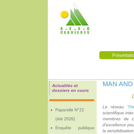
Présentati
MAN AND
Actualités et
dossiers en cours
Le réseau
"l
Paparelle N°22
scientifique int
(été 2026)
membres de c
d'excellence po
Enquête publique
la sensibilisatio