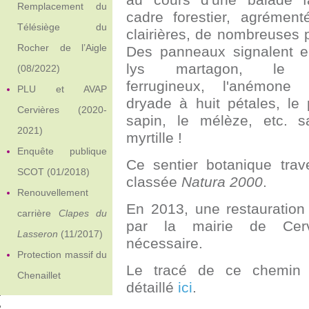
Remplacement du
cadre forestier, agrémen
Télésiège du
clairières, de nombreuses p
Rocher de l’Aigle
Des panneaux signalent en
lys martagon, le r
(08/2022)
ferrugineux, l'anémone 
PLU et AVAP
dryade à huit pétales, le
Cervières (2020-
sapin, le mélèze, etc. s
2021)
myrtille !
Enquête publique
Ce sentier botanique tra
SCOT (01/2018)
classée
Natura 2000
.
Renouvellement
En 2013, une restauratio
carrière
Clapes du
par la mairie de Cer
Lasseron
(11/2017)
nécessaire.
Protection massif du
Le tracé de ce chemin 
Chenaillet
détaillé
ici
.