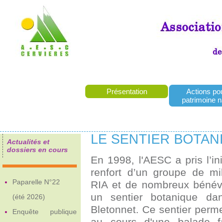
Présentation
Actions pou
patrimoine n
LE SENTIER BOTAN
Actualités et
dossiers en cours
En 1998, l'AESC a pris l’ini
renfort d’un groupe de mi
Paparelle N°22
RIA et de nombreux bénévo
un sentier botanique da
(été 2026)
Bletonnet. Ce sentier perme
Enquête publique
au cours d'une balade f